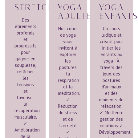
STRETCHING
YOGA
YOGA
ADULTES
ENFANT
Des
étirements
Nos cours
Un cours
profonds
de yoga
ludique et
et
vous
créatif pour
progressifs
invitent à
initier les
pour
explorer
enfants au
gagner en
les
yoga ! À
souplesse,
postures
travers des
relâcher
la
jeux, des
les
respiration
postures
tensions
et la
d'animaux
et
méditation.
et des
favoriser
✓
moments de
la
Réduction
relaxation.
récupération
du stress
✓ Meilleure
musculaire.
et de
gestion des
✓
l'anxiété
émotions ✓
Amélioration
✓
Développement
de la