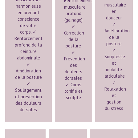
Renforcement
musculaire
harmonieuse
musculaire
en
en prenant
profond
douceur
conscience
(gainage)
✓
de votre
✓
Amélioration
corps. ✓
Correction
de la
Renforcement
de la
posture
profond de la
posture
✓
ceinture
✓
Souplesse
abdominale
Prévention
et
✓
des
mobilité
Amélioration
douleurs
articulaire
de la posture
dorsales
✓
✓
✓ Corps
Relaxation
Soulagement
tonifié et
et
et prévention
sculpté
gestion
des douleurs
du stress
dorsales