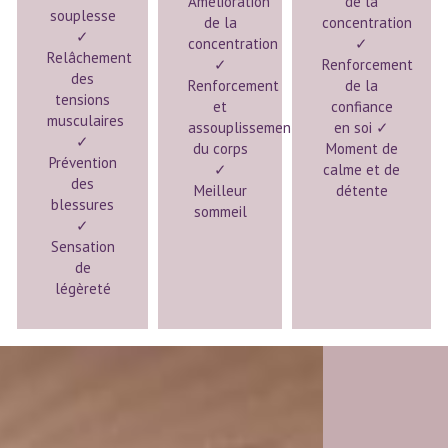
Amélioration
de la
souplesse
de la
concentration
✓
concentration
✓
Relâchement
✓
Renforcement
des
Renforcement
de la
tensions
et
confiance
musculaires
assouplissement
en soi ✓
✓
du corps
Moment de
Prévention
✓
calme et de
des
Meilleur
détente
blessures
sommeil
✓
Sensation
de
légèreté