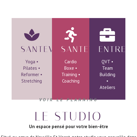
NOS UNIVERS
SANTEVOUZEN
SANTEVOUFIT
ENTREPR
Yoga •
Cardio
QVT •
Pilates •
Boxe •
Team
Reformer •
Training •
Building
Stretching
Coaching
•
Ateliers
VOIR LE PLANNING
LE STUDIO
Un espace pensé pour votre bien-être